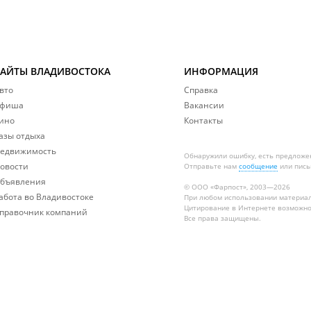
САЙТЫ ВЛАДИВОСТОКА
ИНФОРМАЦИЯ
вто
Справка
фиша
Вакансии
ино
Контакты
азы отдыха
едвижимость
Обнаружили ошибку, есть предложе
овости
Отправьте нам
сообщение
или пись
бъявления
© ООО «Фарпост», 2003—2026
абота во Владивостоке
При любом использовании материа
Цитирование в Интернете возможно
правочник компаний
Все права защищены.