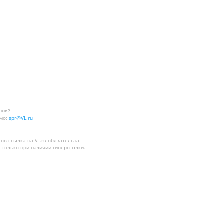
ния?
мо:
spr@VL.ru
лов
ссылка на VL.ru
обязательна.
 только при наличии гиперссылки.