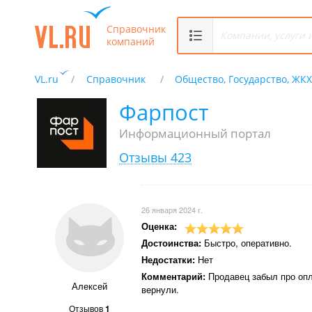
Справочник
компаний
VL.ru
Справочник
Общество, Государство, ЖК
Фарпост
Информационный портал
Отзывы 423
26 января 2024 г.
Оценка:
Достоинства:
Быстро, оперативно.
Недостатки:
Нет
Комментарий:
Продавец забыл про опл
Алексей
вернули.
Отзывов
1