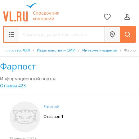
Справочник
компаний
Государство, ЖКХ
/
Издательства и СМИ
/
Интернет-издания
/
Фарпос
Фарпост
Информационный портал
Отзывы 423
Евгений
Отзывов
1
15 января 2025 г.