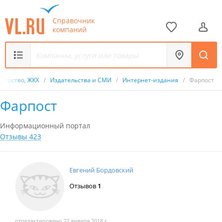
Справочник
компаний
ударство, ЖКХ
/
Издательства и СМИ
/
Интернет-издания
/
Фарпост
Фарпост
Информационный портал
Отзывы 423
Евгений Бордовский
Отзывов
1
отредактировано 22 января 2018 г.