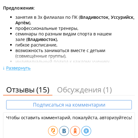
Предложения
:
занятия в 3х филиалах по ПК (
Владивосток, Уссурийск,
Артём
),
профессиональные тренеры,
семинары по разным видам спорта в нашем
зале (
Владивосток
),
гибкое расписание,
возможность заниматься вместе с детьми
(совмещённые группы),
индивидуальный подход к каждому ученику,
ежегодные летние спортивные сборы,
Развернуть
участие в показательных выступлениях в течении
года.
Отзывы
(15)
Обсуждения
(1)
Что дает Айкидо
:
навык по собственной обороне,
навык страховки своего тела при падениях,
Подписаться на комментарии
развитие координационных навыков,
развитие как физическое так и духовное,
Чтобы оставить комментарий, пожалуйста, авторизуйтесь!
привитие моральных качеств,
дружный коллектив единомышленников,
уверенность в своих силах.