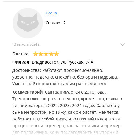
Разовое занятие — 600 руб.
Действуют
скидки
(если занятия посещают родные: муж,
Елена
жена, брат, сестра).
Отзывов
2
Набор ведется в течении всего года.
13 августа 2024 г.
Оценка:
Филиал:
Владивосток, ул. Русская, 74А
Достоинства:
Работают профессионально,
уверенно, надёжно, спокойно, без ора и надрыва.
Умеют найти подход к самым разным детям
Комментарий:
Сын занимается с 2016 года.
Тренировки три раза в неделю, кроме того, ездил в
летний лагерь в 2022, 2023, 2024 годах. Характер у
сына непростой, но вижу, как он растёт, меняется,
работает над собой, вижу, что важный вклад в этот
процесс вносят тренера, как наставники и пример
для подражания. Хочу поблагодарить за упорный