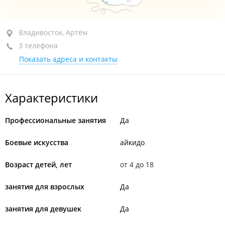
район "Первая речка", ул. Мельниковская, 101 стр. 1
Владивосток, Артём
3 телефона
лестница на 2-й этаж, выше шиномонтажа
Показать адреса и контакты
сегодня закрыто
Характеристики
Профессиональные занятия
Да
Боевые искусства
айкидо
Возраст детей, лет
от 4 до 18
занятия для взрослых
Да
занятия для девушек
Да