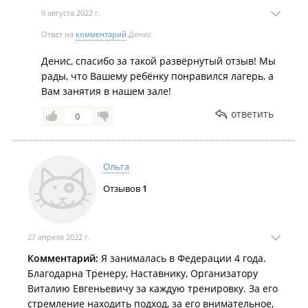
квалифицированный тренер, может найти подход к
9 августа 2022 г.
любому ученику.
Ответ на
комментарий
Денис
Самое главное решиться прийти и начать
заниматься,а далее процесс гармоничного
Денис, спасибо за такой развёрнутый отзыв! Мы
развития духа вас поглотит с головой.
рады, что Вашему ребёнку понравился лагерь, а
Выражаю всем организаторам летнего спортивного
Вам занятия в нашем зале!
лагеря безграничную благодарность,браво,вы
ответить
смогли найти подход ко всем детям.
0
Ольга
Отзывов
1
27 апреля 2022 г.
Комментарий:
Я занималась в Федерации 4 года.
Благодарна Тренеру, Наставнику, Организатору
Виталию Евгеньевичу за каждую тренировку. За его
стремление находить подход, за его внимательное,