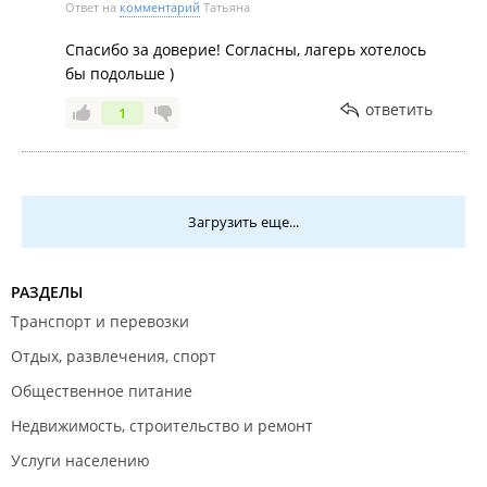
верных друзей и им гармоничной личностью, вам
Ответ на
комментарий
Татьяна
сюда однозначно!!!!
Спасибо за доверие! Согласны, лагерь хотелось
бы подольше )
ответить
1
Загрузить еще...
РАЗДЕЛЫ
Транспорт и перевозки
Отдых, развлечения, спорт
Общественное питание
Недвижимость, строительство и ремонт
Услуги населению