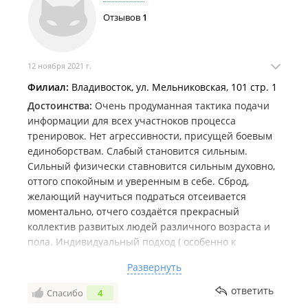
Отзывов
1
12 ноября 2021 г.
Филиал:
Владивосток, ул. Мельниковская, 101 стр. 1
Достоинства:
Очень продуманная тактика подачи
информации для всех участноков процесса
тренировок. Нет агрессивности, присущей боевым
единоборствам. Слабый становится сильным.
Сильный физически ставновится сильным духовно,
оттого спокойным и уверенным в себе. Сброд,
желающий научиться подраться отсеивается
моментально, отчего создаётся прекрасный
коллектив развитых людей различного возраста и
пола. Индивидуальный подход ( особенно к
новичкам) делает возможным эти занятия для
Развернуть
людей практически любой степени физической
подготовки. Есть смешанные группы для родителей
ответить
Спасибо
4
и детей, что очень классно и с точки зрения