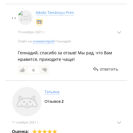
экономии времени родителей, желающих
заниматься спортом и, конечно, воспитательного
Aikido Tendoryu Prim
аспекта. Кто, как не родители должны подавать
пример!
Недостатки:
Всё отлично
15 ноября 2021 г.
Комментарий:
Сам хожу с ребёнком несколько лет
Ответ на
комментарий
Геннадий
Геннадий, спасибо за отзыв! Мы рад, что Вам
нравится, приходите чаще!
ответить
0
Татьяна
Отзывов
2
11 ноября 2021 г.
Оценка: