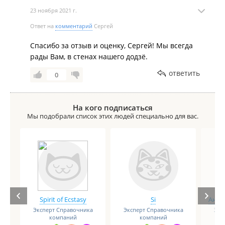
23 ноября 2021 г.
Ответ на
комментарий
Сергей
Спасибо за отзыв и оценку, Сергей! Мы всегда
рады Вам, в стенах нашего додзё.
ответить
0
На кого подписаться
Мы подобрали список этих людей специально для вас.
Spirit of Ecstasy
Si
Анге
Эксперт Справочника
Эксперт Справочника
Экс
компаний
компаний