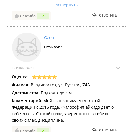
многолетний труд, за доброе, профессиональное и
Развернуть
честное отношение к детям, без подавления и
насилия, и в то же время без заигрываний и
ответить
Спасибо
2
панибратства.
Олеся
Отзывов
1
19 июля 2024 г.
Оценка:
Филиал:
Владивосток, ул. Русская, 74А
Достоинства:
Подход к детям
Комментарий:
Мой сын занимается в этой
Федерации с 2016 года. Философия айкидо дает о
себе знать. Спокойствие, уверенность в себе и
своих силах, дисциплина.
ответить
Спасибо
2