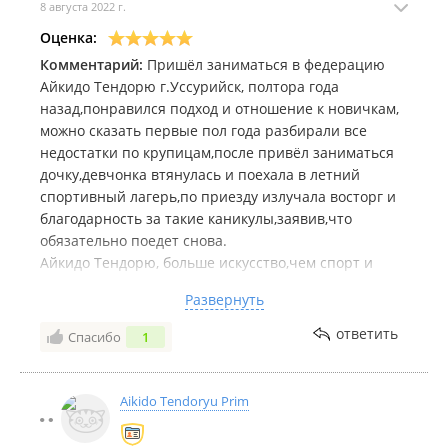
8 августа 2022 г.
Оценка:
Комментарий:
Пришёл заниматься в федерацию
Айкидо Тендорю г.Уссурийск, полтора года
назад,понравился подход и отношение к новичкам,
можно сказать первые пол года разбирали все
недостатки по крупицам,после привёл заниматься
дочку,девчонка втянулась и поехала в летний
спортивный лагерь,по приезду излучала восторг и
благодарность за такие каникулы,заявив,что
обязательно поедет снова.
Айкидо Тендорю, больше искусство,чем спорт и
треннирует не только физическое,но и ментальное
Развернуть
тело.
Особенно,это будо,за счёт гармоничного
ответить
Спасибо
1
взаимодействия левого и правого полушария
головного мозга подтягивает слабое здоровье и
закаляет характер.
Aikido Tendoryu Prim
Президент федерации,Виталий Евгеньевич
Чистяков весьма деликатный и