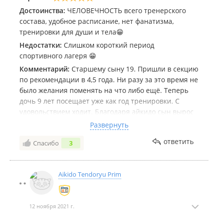
Достоинства:
ЧЕЛОВЕЧНОСТЬ всего тренерского
состава, удобное расписание, нет фанатизма,
тренировки для души и тела😁
Недостатки:
Слишком короткий период
спортивного лагеря 😁
Комментарий:
Старшему сыну 19. Пришли в секцию
по рекомендации в 4,5 года. Ни разу за это время не
было желания поменять на что либо ещё. Теперь
дочь 9 лет посещает уже как год тренировки. С
удовольствием ходит. Благодаря айкидо сын вырос
уравновешенным, умеющим постоять за себя и за
Развернуть
близких. Виталий Евгеньевич вне всяких похвал! А
ответить
Спасибо
3
какие Новогодние утренники тренера вместе со
старшими ребятами организовывают!!! (
родительский состав привлекается тоже )
Aikido Tendoryu Prim
А в спортивный лагерь едем с удовольствием
семьями!!!!! Не раз были организованы поездки в
Японию. Вобщем, если вы хотите, чтобы ваш
12 ноября 2021 г.
ребёнок развивался и душой и телом, нашёл много