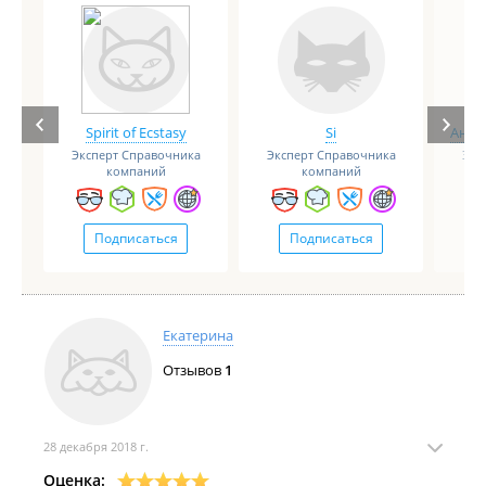
Spirit of Ecstasy
Si
Анге
Эксперт Справочника
Эксперт Справочника
Экс
компаний
компаний
Подписаться
Подписаться
Екатерина
Отзывов
1
28 декабря 2018 г.
Оценка: