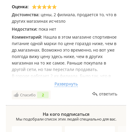
Оценка:
Достоинства:
цены, 2 филиала, продается то, что в
других магазинах исчезло
Недостатки:
пока нет
Комментарий:
Нашла в этом магазине спортивное
питание одной марки по цене гораздо ниже, чем в
др.магазинах. Возможно это временно, но вот уже
полгода вижу цену здесь ниже, чем в других
магазинах на то же самое. Раньше покупала в
другой сети, но там перестали продавать.
В городе работает 2 их филиала. Было так, что в
наличии в SkyCity не было, тогда я ехала покупать в
Развернуть
Черемушки.
ответить
Спасибо
2
Вообще магазины понравились - большие,
чистенькие, с хорошим выбором всего-всего.
Продавцы вежливые.
На кого подписаться
Мы подобрали список этих людей специально для вас.