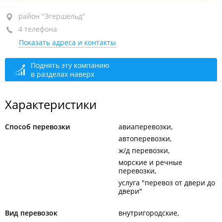
район "Эгершельд", ул. Крыгина, 77
район "Эгершельд"
4 телефона
+7 (423) 261-47-17
Показать адреса и контакты
+7 914 727-85-95
+7 984 199-72-06
Поднять эту компанию
в разделах наверх
закрыто, откроется в 09:00
Характеристики
Способ перевозки
авиаперевозки
автоперевозки
ж/д перевозки
морские и речные
перевозки
услуга "перевоз от двери до
двери"
Вид перевозок
внутригородские