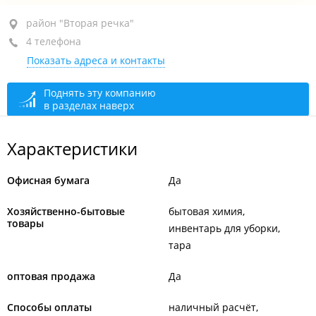
район "Вторая речка", ул. Русская, 85А
район "Вторая речка"
4 телефона
+7 (423) 224-31-08
Показать адреса и контакты
+7 (423) 273-93-87
+7 914 703-93-87
Поднять эту компанию
в разделах наверх
+7 994 110-07-50
сегодня закрыто
Характеристики
Офисная бумага
Да
Хозяйственно-бытовые
бытовая химия
товары
инвентарь для уборки
тара
оптовая продажа
Да
Способы оплаты
наличный расчёт