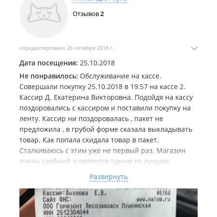
Отзывов
2
отредактировано 26 октября 2018 г.
Дата посещения:
25.10.2018
Не понравилось:
Обслуживание на кассе.
Совершали покупку 25.10.2018 в 19:57 на кассе 2.
Кассир Д. Екатерина Викторовна. Подойдя на кассу
поздоровались с кассиром и поставили покупку на
ленту. Кассир ни поздоровалась , пакет не
предложила , в грубой форме сказала выкладывать
товар. Как попала скидала товар в пакет.
Сталкиваюсь с этим уже не первый раз. Магазин
очень удобный и является одним из лучших
магазинов в городе Лесозаводске. Но обслуживание
Развернуть
желает обещать лучшего. Есть стандарт
обслуживания покупателя . Они обязаны их
выполнять . А вы как руководитель данного
магазина обязаны это контролировать. Прошу