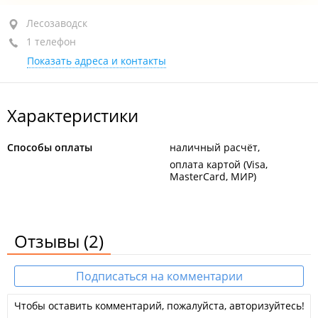
Лесозаводск, ул. Будника, 111А
Лесозаводск
1 телефон
+7 (423-55) 2-28-55
Показать адреса и контакты
открыто: 09:00–23:00
Характеристики
Способы оплаты
наличный расчёт
оплата картой (Visa,
MasterCard, МИР)
Отзывы
(2)
Подписаться на комментарии
Чтобы оставить комментарий, пожалуйста, авторизуйтесь!