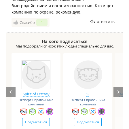
быстродействием и организованностью. Кто ищет
компанию по охране, рекомендую.
ответить
Спасибо
1
На кого подписаться
Мы подобрали список этих людей специально для вас.
Spirit of Ecstasy
Si
Анге
Эксперт Справочника
Эксперт Справочника
Экс
компаний
компаний
Подписаться
Подписаться