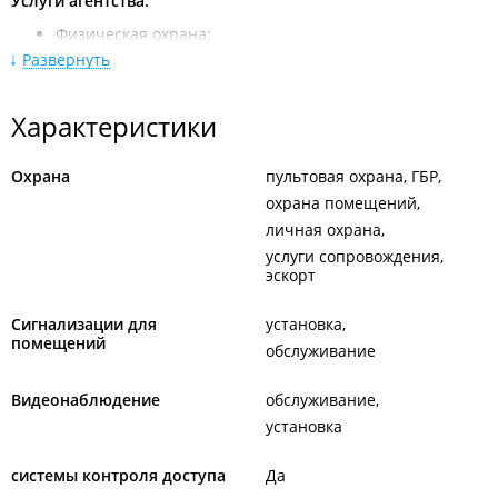
Услуги агентства:
Физическая охрана;
Техническая охрана;
Развернуть
Охрана квартир и гаражей;
Техническое обслуживание средств ОПС;
Услуги по сопровождению грузов по территории
Характеристики
Приморского края и за его пределами;
Услуги мониторинга автотранспорта;
Монтаж охранно-пожарной сигнализации, систем
Охрана
пультовая охрана, ГБР
контроля и управления доступом;
охрана помещений
Проектирование и монтаж структурированных
личная охрана
кабельных систем (СКС), модернизация существующей
сетевой инфраструктуры;
услуги сопровождения,
Монтаж систем видеонаблюдения с локальным и
эскорт
удаленным просмотром.
Сигнализации для
установка
помещений
обслуживание
Видеонаблюдение
обслуживание
установка
системы контроля доступа
Да