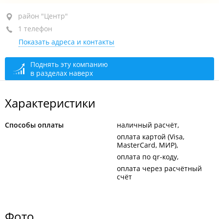
район "Центр", ул. Светланская, 33 стр. 2
район "Центр"
1 телефон
старый дворик Гума
Показать адреса и контакты
+7 (423) 250-50-75
сегодня закрыто
Поднять эту компанию
в разделах наверх
Характеристики
Способы оплаты
наличный расчёт
оплата картой (Visa,
MasterCard, МИР)
оплата по qr-коду
оплата через расчётный
счёт
Фото