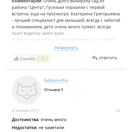
Комментарий:
Очень долго выбирала сад из
района "Центр", Гусельки поразили с первой
встречи, еще на просмотре. Екатерина Григорьевна
- лучший специалист для малышей, всегда с заботой
и пониманием, дети очень много гуляют, всегда
пьют водичку, моют руки.
Ребенок пошел в сад в 2,5 я переживала, что будет
болеть, но кроме сезонный простуд ничего не было
Развернуть
ттт.
ответить
Спасибо
1
очень рекомендую его всем тем, кто сейчас
подыскивает садик
Бабушка Яси
Отзывов
1
27 декабря 2017 г.
Достоинства:
очень много
Недостатки:
не заметили