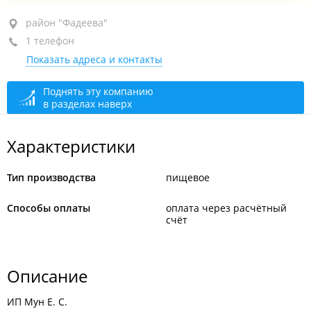
район "Фадеева", ул. Командорская, 11 стр. 8
район "Фадеева"
1 телефон
оф. 1
Показать адреса и контакты
+7 984 152-95-75
сегодня закрыто
Поднять эту компанию
в разделах наверх
Характеристики
Тип производства
пищевое
Способы оплаты
оплата через расчётный
счёт
Описание
ИП Мун Е. С.