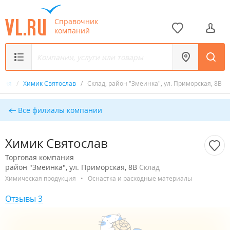
Справочник
компаний
ания
/
Химик Святослав
/
Склад, район "Змеинка", ул. Приморская, 8В
Все филиалы компании
Химик Святослав
Торговая компания
район "Змеинка", ул. Приморская, 8В
Склад
Химическая продукция
•
Оснастка и расходные материалы
Отзывы 3