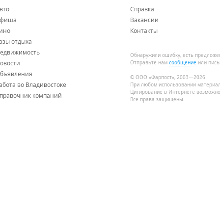
вто
Справка
фиша
Вакансии
ино
Контакты
азы отдыха
едвижимость
Обнаружили ошибку, есть предложе
овости
Отправьте нам
сообщение
или пись
бъявления
© ООО «Фарпост», 2003—2026
абота во Владивостоке
При любом использовании материа
Цитирование в Интернете возможно
правочник компаний
Все права защищены.