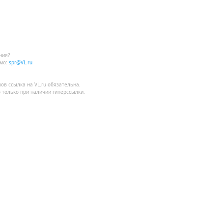
ния?
мо:
spr@VL.ru
лов
ссылка на VL.ru
обязательна.
 только при наличии гиперссылки.