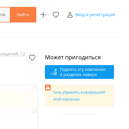
Найти
ток
Вход и регистрация
сещений: 12
Может пригодиться
Поднять эту компанию
в разделах наверх
Хочу управлять информацией
этой компании.