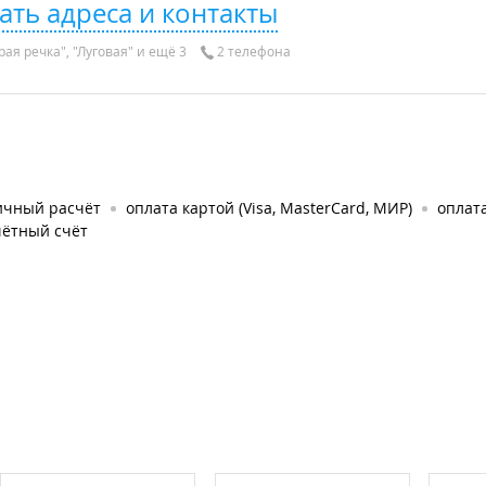
ать адреса и контакты
ая речка", "Луговая" и ещё 3
2 телефона
ичный расчёт
оплата картой (Visa, MasterCard, МИР)
оплат
чётный счёт