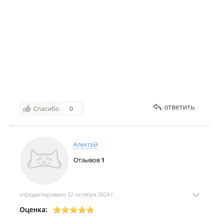
Всё четко в оговоренные сроки!
Огромное спасибо за помощь в приобритении авто
Антону и Эдуарду!
Теперь и я буду Вас рекомендовать как надежных
профессионалов в этой теме.
ответить
Спасибо
0
Алексей
Отзывов
1
отредактировано 22 октября 2024 г.
Оценка: