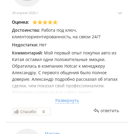
28 апреля 2026 г.
Оценка:
Достоинства:
Работа под ключ,
клиентоориентированность, на связи 24/7
Недостатки:
Нет
Комментарий:
Мой первый опыт покупки авто из
Китая оставил одни положительные эмоции.
Обратилась в компанию Hotcar к менеджеру
Александру. С первого общения было полное
доверие. Александр подробно рассказал об этапах
сделки, чем показал свой профессионализм.
Отправил ссылки на все сайты, видео,
мессенджеры, отзывы, убедилась в прозрачности
Развернуть
компании. Был на связи всегда, учитывая разный
ответить
Спасибо
0
часовой пояс. Заключили договор. Начали подбор.
Нашли именно такой автомобиль, который хотела, с
каким запросом пришла - японский Lexus nx200,
полный привод, в родном окрасе, не битый. По цене
Максим