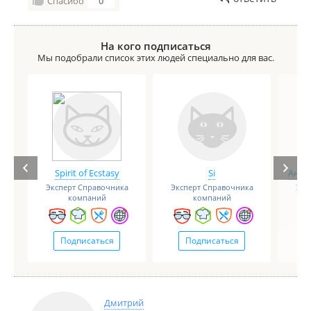
Спасибо
0
На кого подписаться
Мы подобрали список этих людей специально для вас.
Spirit of Ecstasy
Si
Анге
Эксперт Справочника
Эксперт Справочника
Экс
компаний
компаний
Подписаться
Подписаться
Дмитрий