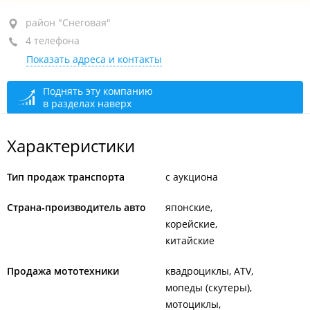
район "Снеговая", ул. Снеговая, 2Б
район "Снеговая"
4 телефона
+7 950 285-85-86
Показать адреса и контакты
+7 904 625-49-12
+7 951 006-02-02
Поднять эту компанию
в разделах наверх
+7 984 140-32-22
закрыто, откроется в 10:00
Характеристики
Тип продаж транспорта
с аукциона
Страна-производитель авто
японские
корейские
китайские
Продажа мототехники
квадроциклы, ATV
мопеды (скутеры)
мотоциклы