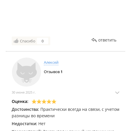
С уверенность рекомендую Александра
89240044756.
Компании Hotcar процветания, продолжайте с тем
же успехом. Александр, с вами было очень приятно
и комфортно. Благодарю
ответить
Спасибо
0
Алексей
Отзывов
1
30 июня 2025 г.
Оценка:
Достоинства:
Практически всегда на связи, с учетом
разницы во времени
Недостатки:
Нет