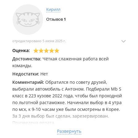
Кирилл
Отзывов
1
отредактировано 5 июня 2025 г.
Оценка:
Достоинства:
Чёткая слаженная работа всей
команды.
Недостатки:
Нет
Комментарий:
Обратился по совету друзей,
выбирали автомобиль с Антоном. Подбирали Mb S
класс в 223 кузове 2022 года, чтобы был проходной
по льготной растаможке. Начинали выбор в 4 утра
по мск, к 9-10 часам уже были осмотрены в Корее.
За 3 дня выбор был сделан, зарезервирован.
Призведена оплата.
Далее паром, растаможка, поездом в мск (немного
Развернуть
дороже автовоза, но мне так спокойнее).