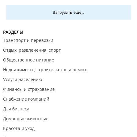
истеричку станет меньше … сейчас , став
Загрузить еще...
владельцем автомобиля, купленного по
параллельному импорту , слушая китайские песни и
маты голосого помошника о моей манере вождения,
РАЗДЕЛЫ
я бесконечно благодарна судьбе за знаменательную
встречу с Александром на бескрайних просторах
Транспорт и перевозки
интернета 🛜 Моя мечта сбылась, а Александр
Отдых, развлечения, спорт
отработал кармический долг в виде меня, как
Общественное питание
клиента 😂. Вежливый, терпеливый, компетентный ,
клиентоориентированый сотрудник Александр -
Недвижимость, строительство и ремонт
БОЛЬШОЕ СПАСИБО ! Миллион вам в карму!💌!!!
Услуги населению
Данная компания сопровождала сделку под ключ,
выкупила и растаможила автомобиль, нашла
Финансы и страхование
перевозчика ( машина пришла без повреждений и в
Снабжение компаний
срок), передала необходимые документы для
постановки на учет автомобиля💝 СПАСИБО 😉
Для бизнеса
Домашние животные
Красота и уход