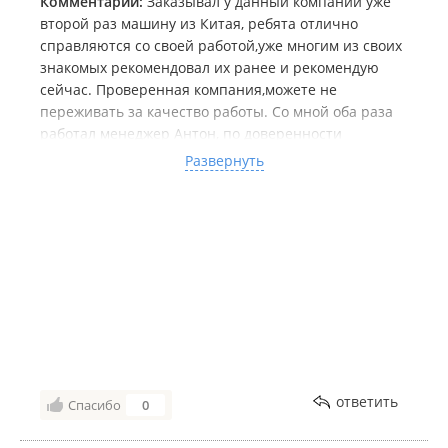
Комментарий:
Заказывал у данный компании уже
второй раз машину из Китая, ребята отлично
справляются со своей работой,уже многим из своих
знакомых рекомендовал их ранее и рекомендую
сейчас. Проверенная компания,можете не
переживать за качество работы. Со мной оба раза
работал менеджер Антон, по доверенности
поставили мне машину на учет во Владивостоке и
Развернуть
машину я получил у себя уже на номерах. Заехал на
заравку и поехал счастливый) В общем реальные
ребята, благодарен за работу, при случае буду
обращаться только к ним. Удачи вам,парни,в работе
да и вообще по жизни!
ответить
Спасибо
0