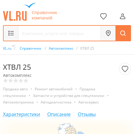
Справочник
компаний
VL.ru
/
Справочник
/
Автокомплекс
/
ХТВЛ 25
ХТВЛ 25
Автокомплекс
Продажа авто
•
Ремонт автомобилей
•
Продажа
спецтехники
•
Запчасти и устройства для спецтехники
•
Автоэлектроника
•
Автодиагностика
•
Автосервис
Характеристики
Описание
Отзывы