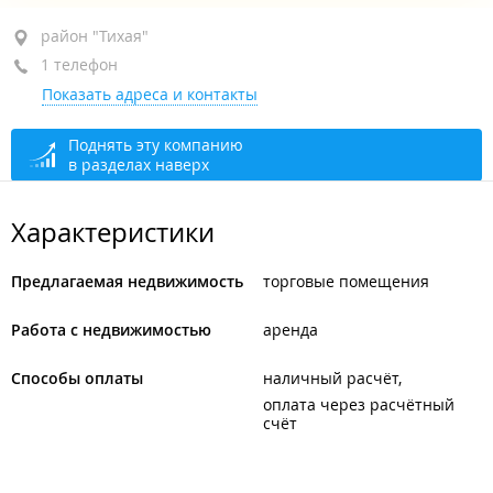
район "Тихая", ул. Космонавтов, 21
район "Тихая"
1 телефон
цокольный этаж
Показать адреса и контакты
+7 (423) 225-95-48
открыто: 09:00–16:00
Поднять эту компанию
в разделах наверх
Характеристики
Предлагаемая недвижимость
торговые помещения
Работа с недвижимостью
аренда
Способы оплаты
наличный расчёт
оплата через расчётный
счёт