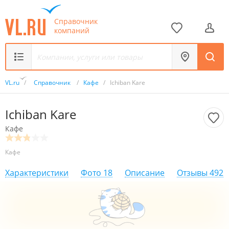
Справочник
компаний
VL.ru
/
Справочник
/
Кафе
/
Ichiban Kare
Ichiban Kare
Кафе
Кафе
Характеристики
Фото
18
Описание
Отзывы
492