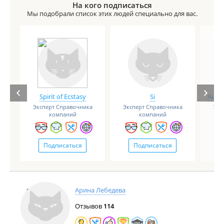
На кого подписаться
Мы подобрали список этих людей специально для вас.
Spirit of Ecstasy
Si
Анге
Эксперт Справочника
Эксперт Справочника
Экс
компаний
компаний
Подписаться
Подписаться
Арина Лебедева
Отзывов
114