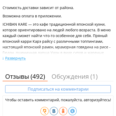
Стоимость доставки зависит от района.
Возможна оплата в приложении.
ICHIBAN KARE — это кафе традиционной японской кухни,
которое ориентировано на людей любого возраста. В меню
каждый сможет найти что-то особенное для себя. Пряный
японский карри Карэ райсу с различными топпингами,
настоящий японский рамен, мраморная говядина на рисе -
Гюдон, пшеничная лапша Удон в виде супов и жареные
Развернуть
вариации, многокомпонентные сэты с рисом, а также
детское меню. Настоящий уличный рамен.
Лапша вок, супы, сеты, роллы ждут в кафе или возможно
Отзывы
(492)
Обсуждения
(1)
отправить доставкой.
ООО "Хакато".
Подписаться на комментарии
Лучшее кафе января 2022 года по мнению
Чтобы оставить комментарий, пожалуйста, авторизуйтесь!
пользователей
VL.ru
.
Лучшее кафе февраля 2021 года по мнению
пользователей
VL.ru
.