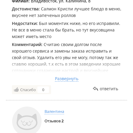
Филиал:
Владивосток, ул. Калинина, 8
Достоинства:
Салмон Криспи лучшее блюдо в меню,
вкуснее нет запеченых роллов
Недостатки:
Был моментик ниже, но его исправили.
Не все в меню стала бы брать, но тут вкусовщина
может иметь место
Комментарий:
Считаю своим долгом после
хорошего сервиса и замены заказа исправить и
свой отзыв. Удалить его увы не могу, потому так же
ставлю хороший, т.к есть в этом заведении хорошие
сотрудники создающие настрой и вкуснейшее
блюдо роллы Криспи Салмон 🩵
Развернуть
Ну и ваши пакеты на самовывоз/доставку топчик,
ответить
Спасибо
0
благодаря этому блюдо как только-только
приготовленное ем
Валентина
Отзывов
2