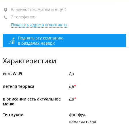
район "Седанка", ул. Полетаева, 6Д
Владивосток, Артём и ещё 1
7 телефонов
ТРК "Седанка Сити", фуд-корт
Показать адреса и контакты
+7 914 328-03-57
администратор-кассир
открыто: 10:00–21:00
Поднять эту компанию
в разделах наверх
Характеристики
есть Wi-Fi
Да
летняя терраса
Да
в описании есть актуальное
Да
меню
Тип кухни
фастфуд
паназиатская