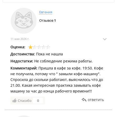
Филиалы находятся в ТРК "
Седанка Сити
", ТВК "
Калина
Евгения
Молл
", ТЦ "
Формат
", гастро-барном пространстве
"
Foodliner
", ТЦ "
Mira
".
Отзывов
1
11 мая 2026 г.
Оценка:
Достоинства:
Пока не нашла
Недостатки:
Не соблюдение режима работы.
Комментарий:
Пришла в кафе за кофе. 19:50. Кофе
не получила, потому что " замыли кофе-машину".
Спросила до скольки работают, выяснилось что до
21.00. Какая интересная практика замывать кофе
машину за час до конца рабочего времени!!!
ответить
Спасибо
0