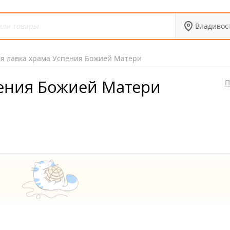
Владивос
я лавка храма Успения Божией Матери
пения Божией Матери
П