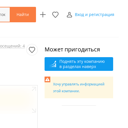
Найти
ток
Вход и регистрация
осещений: 4
Может пригодиться
Поднять эту компанию
в разделах наверх
Хочу управлять информацией
этой компании.