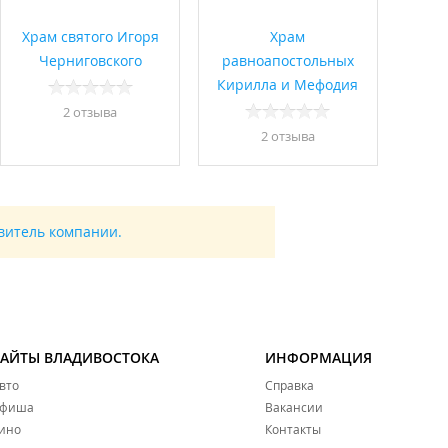
Храм святого Игоря
Храм
Черниговского
равноапостольных
Кирилла и Мефодия
2 отзывa
2 отзывa
авитель компании.
САЙТЫ ВЛАДИВОСТОКА
ИНФОРМАЦИЯ
вто
Справка
фиша
Вакансии
ино
Контакты