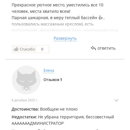
Прекрасное уютное место, уместились все 10
человек, места хватило всем!
Парная шикарная, в меру теплый бассейн 👍 ,
пользовались массажным креслом), есть
холодильник, микроволновая печь, мангальная зона
⭐ ,персонал доброжелательный, всё показали,
Развернуть
рассказали!
ответить
Спасибо
0
Были не в первый раз и ещё вернёмся!!!
Елена
Отзывов
1
8 декабря 2025 г.
Достоинства:
Вообщем не плохо
Недостатки:
Не убрана территория, бессовестный
АААААААДМИНИСТРАТОР