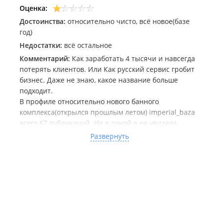
Оценка:
Достоинства:
относительно чисто, всё новое(базе
год)
Недостатки:
всё остальное
Комментарий:
Как заработать 4 тысячи и навсегда
потерять клиентов. Или Как русский сервис гробит
бизнес. Даже не знаю, какое название больше
подходит.
В профиле относительно нового банного
комплекса(открылся прошлым летом) imperial_baza
всего 67 публикаций. Ни в одной я не увидела
полного прайса, в закрепленных сторис тоже. Вся
Развернуть
инфа по ценам, указанная в шапке: Баня 2000₽/час
(min 2 часа) Пляжный вход - 500₽.
Я попросила полный прайс на все услуги в
комментариях к последней публикации. Вместо
прайса, мне ответили что "вся(!!!!!) инфа есть в
шапке профиля, но все всё равно спрашивают в
комментариях". Офигев от такого тона, я снова