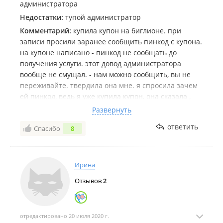
администратора
Недостатки:
тупой администратор
Комментарий:
купила купон на биглионе. при
записи просили заранее сообщить пинкод с купона.
на купоне написано - пинкод не сообщать до
получения услуги. этот довод администратора
вообще не смущал. - нам можно сообщить, вы не
переживайте. твердила она мне. я спросила зачем
ей пинкод, ведь я уже купила купон, она сказала ,
что не сможет записать меня без пинкода и все. на
Развернуть
мой отказ сообщить пинкод - она отказала в
ответить
Спасибо
8
бронировании. осталось омерзительное ощущение
от этого места.
Ирина
Отзывов
2
отредактировано 20 июля 2020 г.