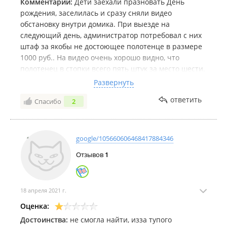
Комментарий:
Дети заехали празновать День
рождения, заселилась и сразу сняли видео
обстановку внутри домика. При выезде на
следующий день, администратор потребовал с них
штаф за якобы не достоющее полотенце в размере
1000 руб.. На видео очень хорошо видно, что
полотенец в стопки всего пять штук за место шести.
Понятно, что это подроски и с них можно поиметь
Развернуть
денег. Товарищ АДМИНИСТРАТОР вы не
ответить
Спасибо
2
разбогатеете от тысячи рублей, потеряете больше.
Мы естественно больше к вам не приедим, и всем
знакомых оповестим что там у вас происходит.
google/105660606468417884346
Отзывов
1
18 апреля 2021 г.
Оценка:
Достоинства:
не смогла найти, изза тупого