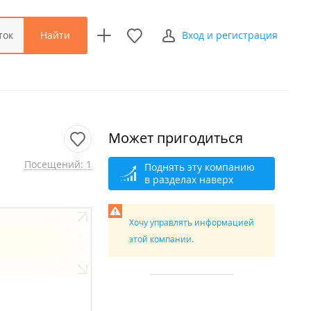
Найти
ток
Вход и регистрация
Может пригодиться
Посещений: 1
Поднять эту компанию
в разделах наверх
Хочу управлять информацией
этой компании.