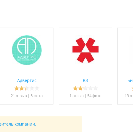
Адвертис
R3
Би
21 отзыв
|
5 фото
1 отзыв
|
54 фото
13 о
авитель компании.