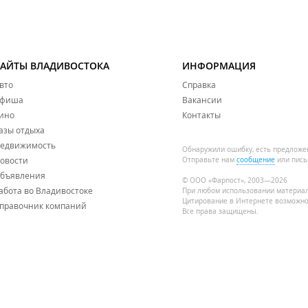
САЙТЫ ВЛАДИВОСТОКА
ИНФОРМАЦИЯ
вто
Справка
фиша
Вакансии
ино
Контакты
азы отдыха
едвижимость
Обнаружили ошибку, есть предложе
овости
Отправьте нам
сообщение
или пись
бъявления
© ООО «Фарпост», 2003—2026
абота во Владивостоке
При любом использовании материа
Цитирование в Интернете возможно
правочник компаний
Все права защищены.