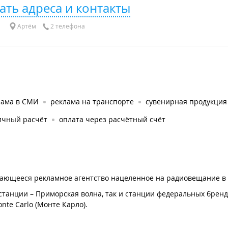
ать адреса и контакты
Артём
2 телефона
лама в СМИ
реклама на транспорте
сувенирная продукция
ичный расчёт
оплата через расчётный счёт
вивающееся рекламное агентство нацеленное на радиовещание в
танции – Приморская волна, так и станции федеральных брендов
nte Carlo (Монте Карло).