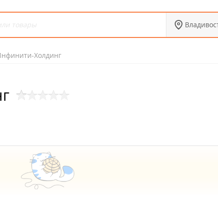
Владивос
Инфинити-Холдинг
нг