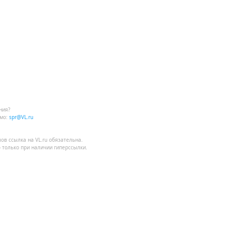
ния?
мо:
spr@VL.ru
лов
ссылка на VL.ru
обязательна.
 только при наличии гиперссылки.