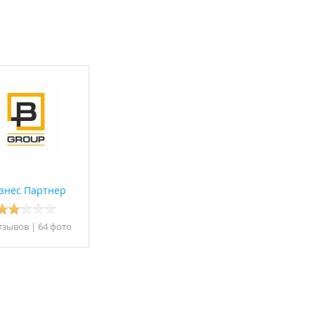
знес Партнер
тзывов
|
64 фото