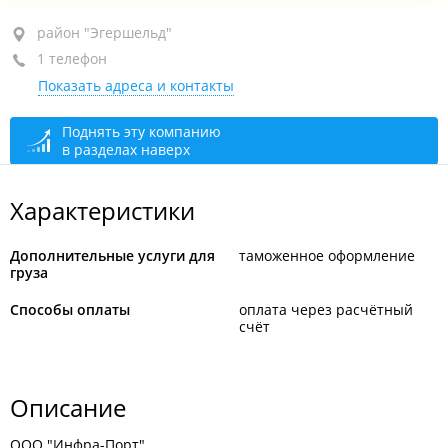
район "Эгершельд", ул. Стрельникова, 9
район "Эгершельд"
1 телефон
оф. 101
Показать адреса и контакты
+7 914 737-77-00
открыто: 10:00–17:00
Поднять эту компанию
в разделах наверх
Характеристики
Дополнительные услуги для
таможенное оформление
груза
Способы оплаты
оплата через расчётный
счёт
Описание
ООО "Инфра-Порт".