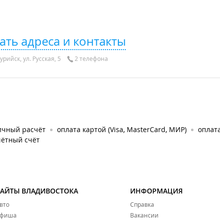
ать адреса и контакты
урийск, ул. Русская, 5
2 телефона
ичный расчёт
оплата картой (Visa, MasterCard, МИР)
оплат
чётный счёт
САЙТЫ ВЛАДИВОСТОКА
ИНФОРМАЦИЯ
вто
Справка
фиша
Вакансии