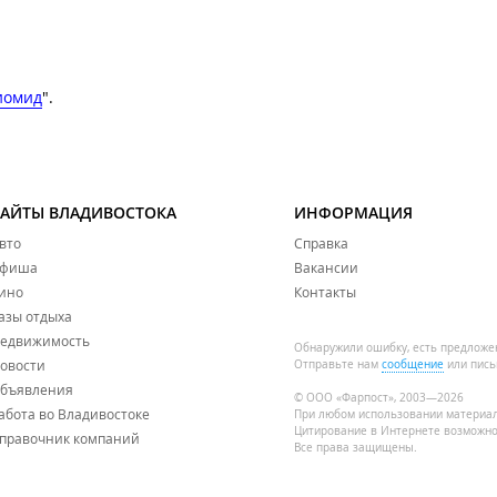
иомид
".
САЙТЫ ВЛАДИВОСТОКА
ИНФОРМАЦИЯ
вто
Справка
фиша
Вакансии
ино
Контакты
азы отдыха
едвижимость
Обнаружили ошибку, есть предложе
овости
Отправьте нам
сообщение
или пись
бъявления
© ООО «Фарпост», 2003—2026
абота во Владивостоке
При любом использовании материа
Цитирование в Интернете возможно
правочник компаний
Все права защищены.