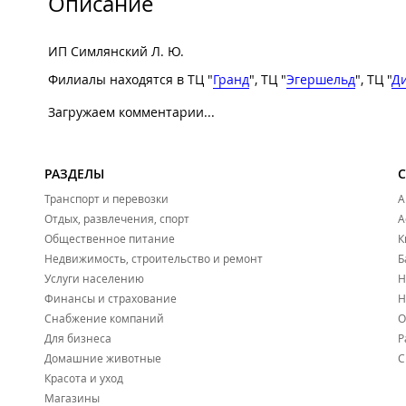
Описание
ИП Симлянский Л. Ю.
Филиалы находятся в ТЦ "
Гранд
", ТЦ "
Эгершельд
", ТЦ "
Д
Загружаем комментарии...
РАЗДЕЛЫ
Транспорт и перевозки
А
Отдых, развлечения, спорт
А
Общественное питание
К
Недвижимость, строительство и ремонт
Б
Услуги населению
Н
Финансы и страхование
Н
Снабжение компаний
О
Для бизнеса
Р
Домашние животные
С
Красота и уход
Магазины