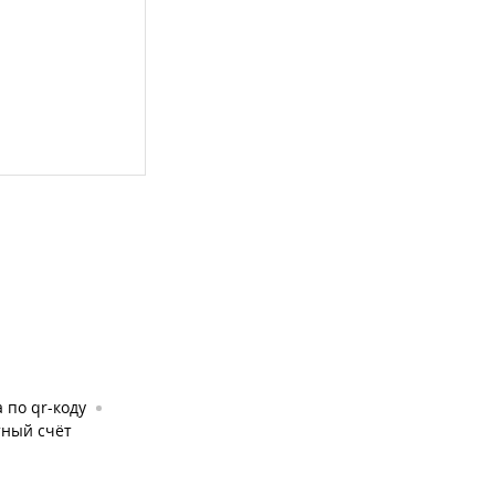
 по qr-коду
тный счёт