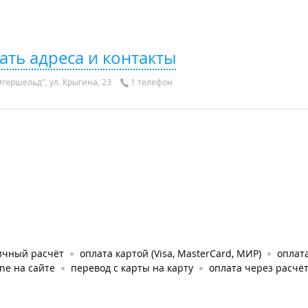
ать адреса и контакты
гершельд", ул. Крыгина, 23
1 телефон
ичный расчёт
оплата картой (Visa, MasterCard, МИР)
оплата
ine на сайте
перевод с карты на карту
оплата через расчё