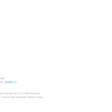
ния?
мо:
spr@VL.ru
лов
ссылка на VL.ru
обязательна.
 только при наличии гиперссылки.