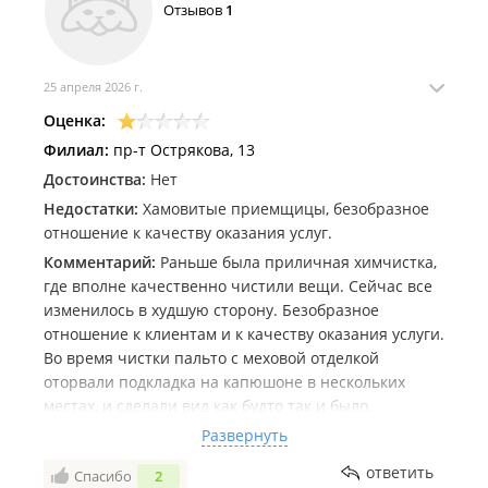
Не советую эту химчистку, т к директор не
Отзывов
1
заинтересована в решении подобных вопросов и не
пытается удержать своих клиентов! Предложений
по решению вопроса 0.
25 апреля 2026 г.
10 раз подумайте , прежде чем сдавать сюда вещь!
Оценка:
Филиал:
пр-т Острякова, 13
Достоинства:
Нет
Недостатки:
Хамовитые приемщицы, безобразное
отношение к качеству оказания услуг.
Комментарий:
Раньше была приличная химчистка,
где вполне качественно чистили вещи. Сейчас все
изменилось в худшую сторону. Безобразное
отношение к клиентам и к качеству оказания услуги.
Во время чистки пальто с меховой отделкой
оторвали подкладка на капюшоне в нескольких
местах, и сделали вид как будто так и было.
Компенсировать отказались, предложили якобы
Развернуть
устранить повреждения ещё через 10 дней. А когда
ответить
Спасибо
2
вы возвращали пальто из чистки, вы не видели что