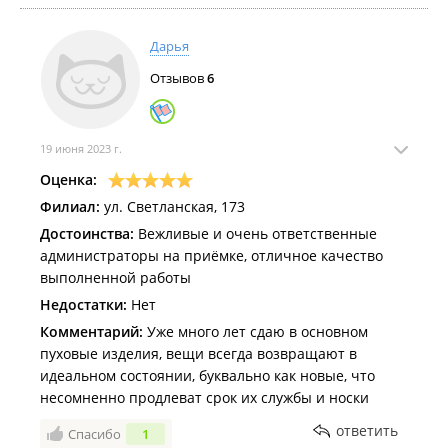
ребята стоп! Я хожу к вам больше 3 лет и постоянно
доверяю вам вещи от 50.000 рублей.. а вы так?
Дарья
Далее решил продемонстрировать свитер на себе,а
Отзывов
6
он на мне как топик!! Спрашиваю-думаете я так в
нем все время ходил?) сказали что вытянули а что с
ним произошло они не знают и им не интересно.
Цена вопроса 1000₽.. для постоянного клиента!
19 июня 2023 г.
Итог: химчистку я меняю.вам доверия ноль,ни какой
Оценка:
клиентоориентированности,и сотрудники,которые
Филиал:
ул. Светланская, 173
вобще не знают что это! Компания испортилась!
Достоинства:
Вежливые и очень ответственные
администраторы на приёмке, отличное качество
выполненной работы
Недостатки:
Нет
Комментарий:
Уже много лет сдаю в основном
пуховые изделия, вещи всегда возвращают в
идеальном состоянии, буквально как новые, что
несомненно продлеват срок их службы и носки
ответить
Спасибо
1