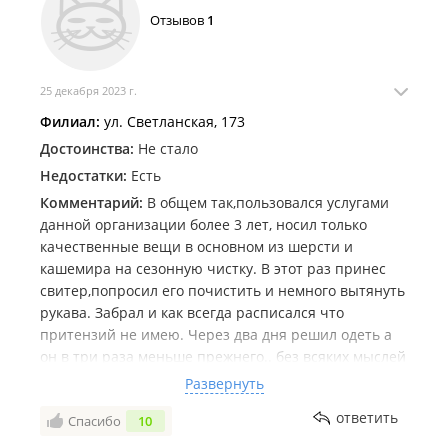
Отзывов
1
25 декабря 2023 г.
Филиал:
ул. Светланская, 173
Достоинства:
Не стало
Недостатки:
Есть
Комментарий:
В общем так,пользовался услугами
данной организации более 3 лет, носил только
качественные вещи в основном из шерсти и
кашемира на сезонную чистку. В этот раз принес
свитер,попросил его почистить и немного вытянуть
рукава. Забрал и как всегда расписался что
притензий не имею. Через два дня решил одеть а
он в три раза меньше прежнего.. без всяких мыслей
поехал отдать для переделки,НО.. по приезду был
Развернуть
не услышан,в ответ начал слушать всякие
ответить
Спасибо
10
откорячки это не мы,это мы не знаем, бирки
нет,номер не тот,прошло больше дня.. я говорю