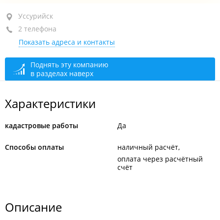
Уссурийск, ул. Володарского, 90
Уссурийск
2 телефона
1-й этаж, оф. 14
Показать адреса и контакты
+7 924 139-61-13
+7 914 698-14-05
Поднять эту компанию
в разделах наверх
сегодня закрыто
Характеристики
кадастровые работы
Да
Способы оплаты
наличный расчёт
оплата через расчётный
счёт
Описание