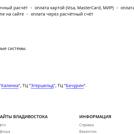
ичный расчёт
оплата картой (Visa, MasterCard, МИР)
оплата
ine на сайте
оплата через расчётный счёт
ные системы.
"
Калинка
", ТЦ "
Эгершельд
", ТЦ "
Бачурин
".
САЙТЫ ВЛАДИВОСТОКА
ИНФОРМАЦИЯ
вто
Справка
фиша
Вакансии