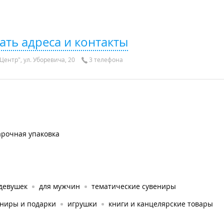
ать адреса и контакты
Центр", ул. Уборевича, 20
3 телефона
арочная упаковка
 девушек
для мужчин
тематические сувениры
ениры и подарки
игрушки
книги и канцелярские товары