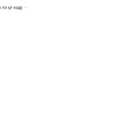
 по qr-коду