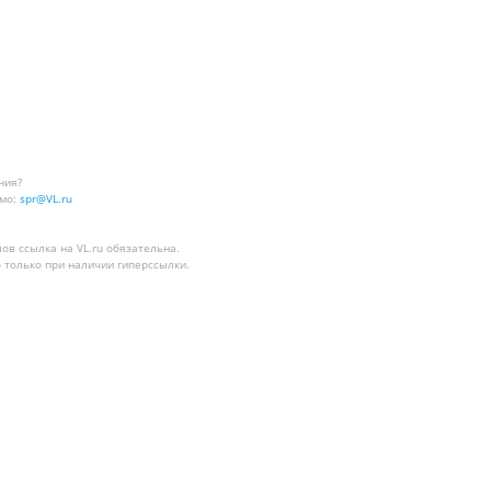
ния?
мо:
spr@VL.ru
лов
ссылка на VL.ru
обязательна.
 только при наличии гиперссылки.