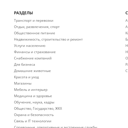
РАЗДЕЛЫ
Транспорт и перевозки
А
Отдых, развлечения, спорт
А
Общественное питание
К
Недвижимость, строительство и ремонт
Б
Услуги населению
Н
Финансы и страхование
Н
Снабжение компаний
О
Для бизнеса
Р
Домашние животные
С
Красота и уход
Магазины
Мебель и интерьер
Медицина и здоровье
Обучение, наука, кадры
Общество, Государство, ЖКХ
Охрана и безопасность
Связь и IT технологии
Справочные, оперативные и экстренные службы