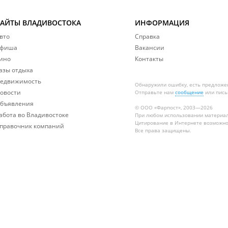
САЙТЫ ВЛАДИВОСТОКА
ИНФОРМАЦИЯ
вто
Справка
фиша
Вакансии
ино
Контакты
азы отдыха
едвижимость
Обнаружили ошибку, есть предложе
овости
Отправьте нам
сообщение
или пись
бъявления
© ООО «Фарпост», 2003—2026
абота во Владивостоке
При любом использовании материа
Цитирование в Интернете возможно
правочник компаний
Все права защищены.