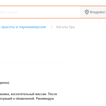
Владивос
 красоты и парикмахерские
Karuna Spa
ренно)
новка, восхитительный массаж. После
охнувшей и обнавленной. Рекомендую