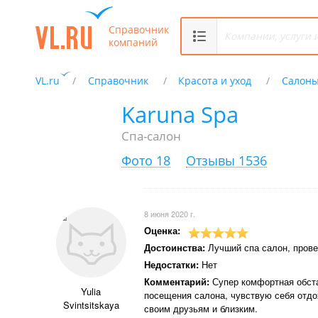
Справочник
компаний
VL.ru
Справочник
Красота и уход
Салоны
Karuna Spa
Спа-салон
Фото 18
Отзывы 1536
8 июня 2020 г.
Оценка:
Достоинства:
Лучший спа салон, прове
Недостатки:
Нет
Комментарий:
Супер комфортная обста
Yulia
посещения салона, чувствую себя отд
Svintsitskaya
своим друзьям и близким.