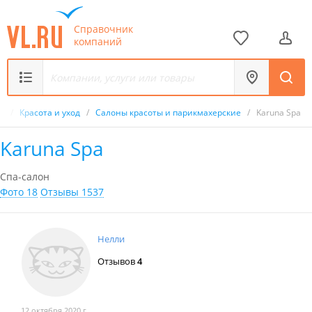
Справочник
компаний
к
/
Красота и уход
/
Салоны красоты и парикмахерские
/
Karuna Spa
Karuna Spa
Спа-салон
Фото 18
Отзывы 1537
Нелли
Отзывов
4
12 октября 2020 г.