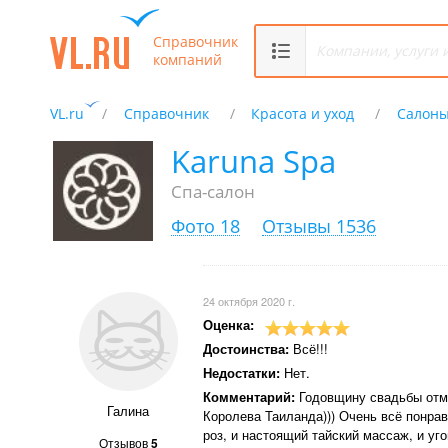
Справочник
компаний
VL.ru
Справочник
Красота и уход
Салоны
Karuna Spa
Спа-салон
Фото 18
Отзывы 1536
24 октября 2020 г.
Оценка:
Достоинства:
Всё!!!
Недостатки:
Нет.
Комментарий:
Годовщину свадьбы отм
Галина
Королева Таиланда))) Очень всё понра
роз, и настоящий тайский массаж, и уг
Отзывов
5