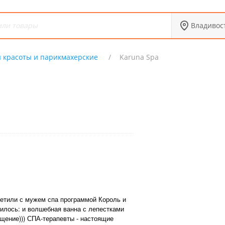
Владивос
 красоты и парикмахерские
Karuna Spa
етили с мужем спа программой Король и
вилось: и волшебная ванна с лепестками
ощение))) СПА-терапевты - настоящие