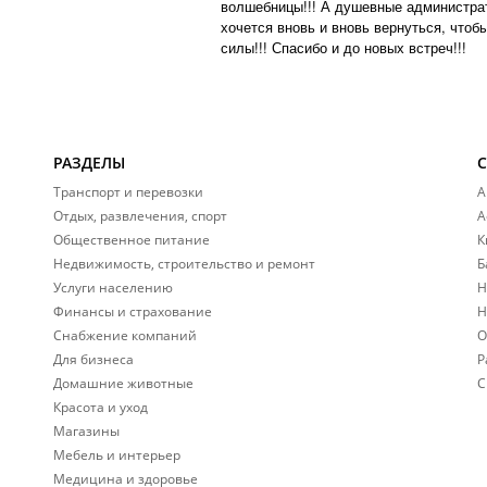
волшебницы!!! А душевные администрат
хочется вновь и вновь вернуться, что
силы!!! Спасибо и до новых встреч!!!
РАЗДЕЛЫ
Транспорт и перевозки
А
Отдых, развлечения, спорт
А
Общественное питание
К
Недвижимость, строительство и ремонт
Б
Услуги населению
Н
Финансы и страхование
Н
Снабжение компаний
О
Для бизнеса
Р
Домашние животные
С
Красота и уход
Магазины
Мебель и интерьер
Медицина и здоровье