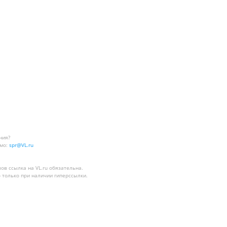
ния?
мо:
spr@VL.ru
лов
ссылка на VL.ru
обязательна.
 только при наличии гиперссылки.