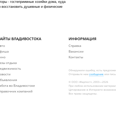
оры - гостеприимные хозяйки дома, куда
бы восстановить душевные и физические
САЙТЫ ВЛАДИВОСТОКА
ИНФОРМАЦИЯ
вто
Справка
фиша
Вакансии
ино
Контакты
азы отдыха
едвижимость
Обнаружили ошибку, есть предложе
овости
Отправьте нам
сообщение
или пись
бъявления
© ООО «Фарпост», 2003—2026
абота во Владивостоке
При любом использовании материа
Цитирование в Интернете возможно
правочник компаний
Все права защищены.