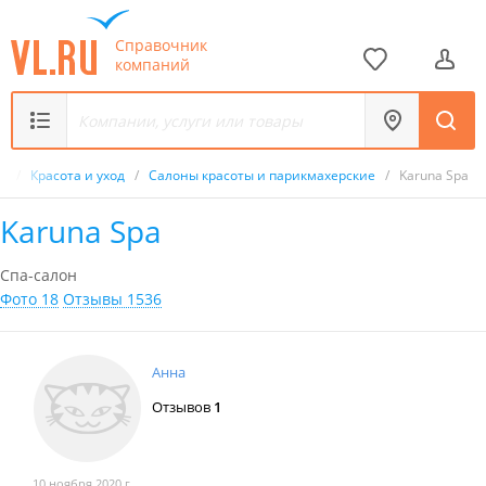
Справочник
компаний
к
/
Красота и уход
/
Салоны красоты и парикмахерские
/
Karuna Spa
Karuna Spa
Спа-салон
Фото 18
Отзывы 1536
Анна
Отзывов
1
10 ноября 2020 г.