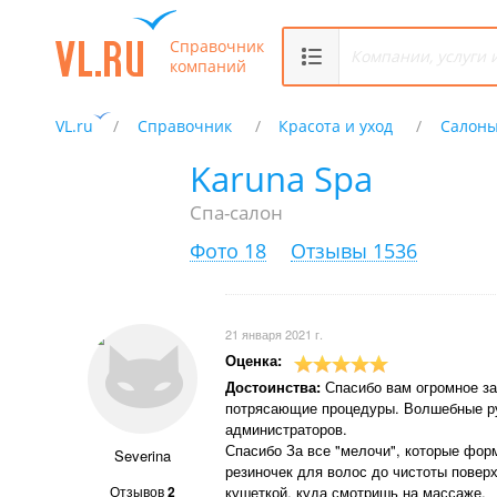
Справочник
компаний
VL.ru
Справочник
Красота и уход
Салоны
Karuna Spa
Спа-салон
Фото 18
Отзывы 1536
21 января 2021 г.
Оценка:
Достоинства:
Спасибо вам огромное за
потрясающие процедуры. Волшебные ру
администраторов.
Спасибо За все "мелочи", которые фор
Severina
резиночек для волос до чистоты поверх
Отзывов
2
кушеткой, куда смотришь на массаже.