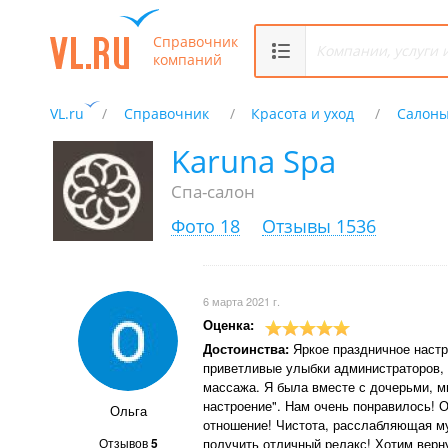
Справочник
компаний
VL.ru
Справочник
Красота и уход
Салоны
Karuna Spa
Спа-салон
Фото 18
Отзывы 1536
6 марта 2021 г.
Оценка:
Достоинства:
Яркое праздничное настр
приветливые улыбки администраторов, 
массажа. Я была вместе с дочерьми, м
настроение". Нам очень понравилось! 
Ольга
отношение! Чистота, расслабляющая муз
Отзывов
5
получить отличный релакс! Хотим верн