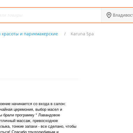
Владивос
 красоты и парикмахерские
Karuna Spa
оение начинается со входа в салон:
чайная церемония, выбор масел и
ы брали программу " Лавандовое
Отличный массаж, превосходное
ыка, тонкие запахи - все сделано, чтобы
уться! Спасибо трудолюбивым и