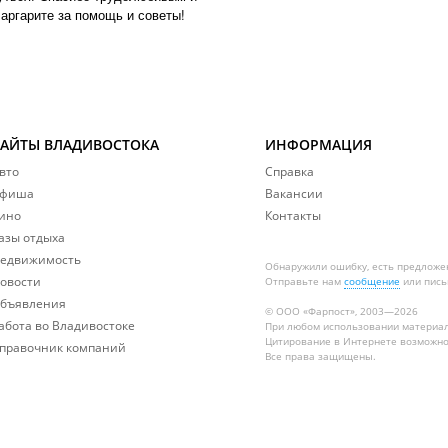
аргарите за помощь и советы!
САЙТЫ ВЛАДИВОСТОКА
ИНФОРМАЦИЯ
вто
Справка
фиша
Вакансии
ино
Контакты
азы отдыха
едвижимость
Обнаружили ошибку, есть предложе
овости
Отправьте нам
сообщение
или пись
бъявления
© ООО «Фарпост», 2003—2026
абота во Владивостоке
При любом использовании материа
Цитирование в Интернете возможно
правочник компаний
Все права защищены.