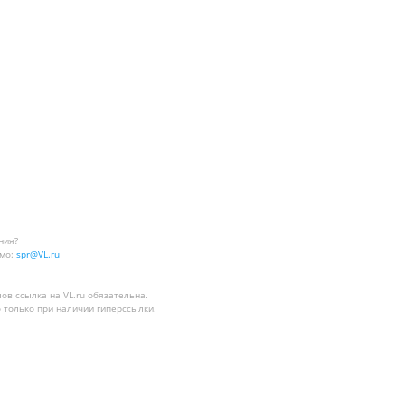
ния?
мо:
spr@VL.ru
лов
ссылка на VL.ru
обязательна.
 только при наличии гиперссылки.