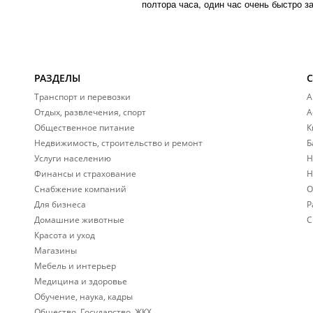
полтора часа, один час очень быстро з
РАЗДЕЛЫ
Транспорт и перевозки
А
Отдых, развлечения, спорт
А
Общественное питание
К
Недвижимость, строительство и ремонт
Б
Услуги населению
Н
Финансы и страхование
Н
Снабжение компаний
О
Для бизнеса
Р
Домашние животные
С
Красота и уход
Магазины
Мебель и интерьер
Медицина и здоровье
Обучение, наука, кадры
Общество, Государство, ЖКХ