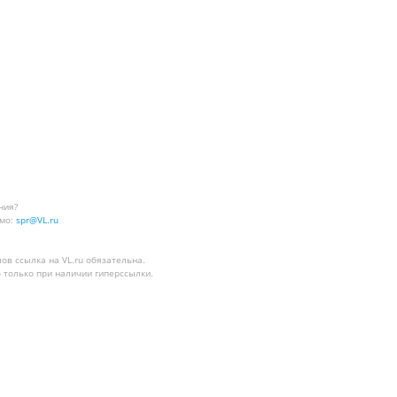
ния?
мо:
spr@VL.ru
лов
ссылка на VL.ru
обязательна.
 только при наличии гиперссылки.