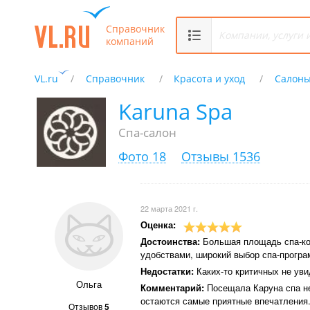
Справочник
компаний
VL.ru
Справочник
Красота и уход
Салоны
Karuna Spa
Спа-салон
Фото 18
Отзывы 1536
22 марта 2021 г.
Оценка:
Достоинства:
Большая площадь спа-ко
удобствами, широкий выбор спа-програ
Недостатки:
Каких-то критичных не уви
Ольга
Комментарий:
Посещала Каруна спа не
остаются самые приятные впечатления.
Отзывов
5