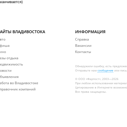
аканчивается)
САЙТЫ ВЛАДИВОСТОКА
ИНФОРМАЦИЯ
вто
Справка
фиша
Вакансии
ино
Контакты
азы отдыха
едвижимость
Обнаружили ошибку, есть предложе
овости
Отправьте нам
сообщение
или пись
бъявления
© ООО «Фарпост», 2003—2026
абота во Владивостоке
При любом использовании материа
Цитирование в Интернете возможно
правочник компаний
Все права защищены.