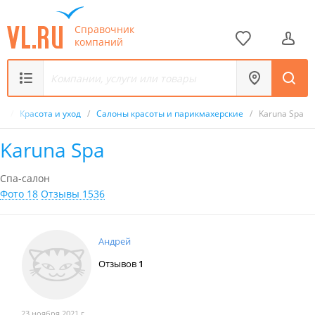
Справочник
компаний
к
/
Красота и уход
/
Салоны красоты и парикмахерские
/
Karuna Spa
Karuna Spa
Спа-салон
Фото 18
Отзывы 1536
Андрей
Отзывов
1
23 ноября 2021 г.