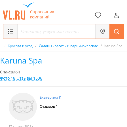
Справочник
компаний
к
/
Красота и уход
/
Салоны красоты и парикмахерские
/
Karuna Spa
Karuna Spa
Спа-салон
Фото 18
Отзывы 1536
Екатерина К
Отзывов
1
17 апреля 2022 г.