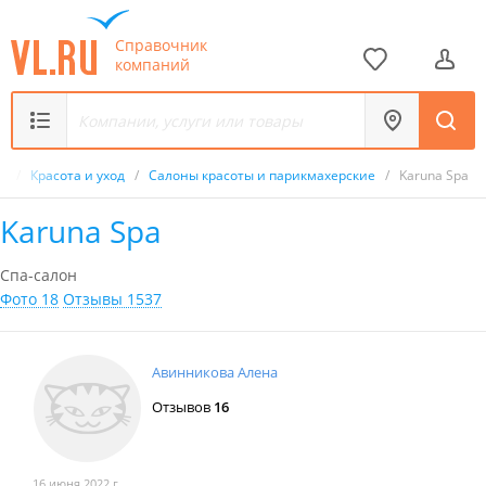
Справочник
компаний
к
/
Красота и уход
/
Салоны красоты и парикмахерские
/
Karuna Spa
Karuna Spa
Спа-салон
Фото 18
Отзывы 1537
Авинникова Алена
Отзывов
16
16 июня 2022 г.