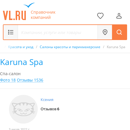
Справочник
компаний
к
/
Красота и уход
/
Салоны красоты и парикмахерские
/
Karuna Spa
Karuna Spa
Спа-салон
Фото 18
Отзывы 1536
Ксения
Отзывов
6
3 июля 2022 г.