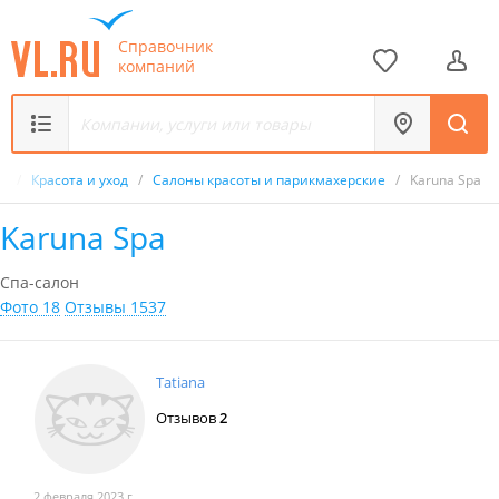
Справочник
компаний
к
/
Красота и уход
/
Салоны красоты и парикмахерские
/
Karuna Spa
Karuna Spa
Спа-салон
Фото 18
Отзывы 1537
Tatiana
Отзывов
2
2 февраля 2023 г.