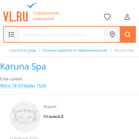
Справочник
компаний
к
/
Красота и уход
/
Салоны красоты и парикмахерские
/
Karuna Spa
Karuna Spa
Спа-салон
Фото 18
Отзывы 1536
Мария
Отзывов
2
23 февраля 2023 г.