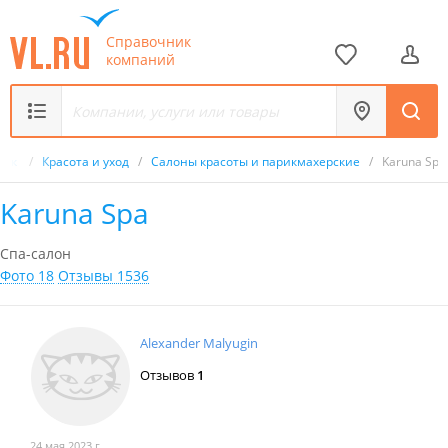
Справочник
компаний
ник
/
Красота и уход
/
Салоны красоты и парикмахерские
/
Karuna Spa
Karuna Spa
Спа-салон
Фото 18
Отзывы 1536
Alexander Malyugin
Отзывов
1
24 мая 2023 г.