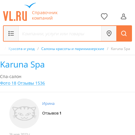
Справочник
компаний
к
/
Красота и уход
/
Салоны красоты и парикмахерские
/
Karuna Spa
Karuna Spa
Спа-салон
Фото 18
Отзывы 1536
Ирина
Отзывов
1
26 мая 2023 г.