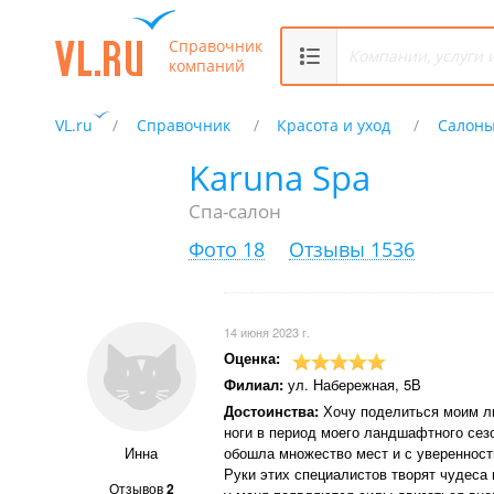
Справочник
компаний
VL.ru
Справочник
Красота и уход
Салоны
Karuna Spa
Спа-салон
Фото 18
Отзывы 1536
14 июня 2023 г.
Оценка:
Филиал:
ул. Набережная, 5В
Достоинства:
Хочу поделиться моим лю
ноги в период моего ландшафтного сез
Инна
обошла множество мест и с уверенность
Руки этих специалистов творят чудеса 
Отзывов
2