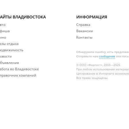
САЙТЫ ВЛАДИВОСТОКА
ИНФОРМАЦИЯ
вто
Справка
фиша
Вакансии
ино
Контакты
азы отдыха
едвижимость
Обнаружили ошибку, есть предложе
овости
Отправьте нам
сообщение
или пись
бъявления
© ООО «Фарпост», 2003—2026
абота во Владивостоке
При любом использовании материа
Цитирование в Интернете возможно
правочник компаний
Все права защищены.