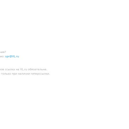
ния?
мо:
spr@VL.ru
лов
ссылка на VL.ru
обязательна.
 только при наличии гиперссылки.