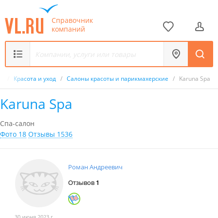
Справочник
компаний
к
/
Красота и уход
/
Салоны красоты и парикмахерские
/
Karuna Spa
Karuna Spa
Спа-салон
Фото 18
Отзывы 1536
Роман Андреевич
Отзывов
1
30 июня 2023 г.