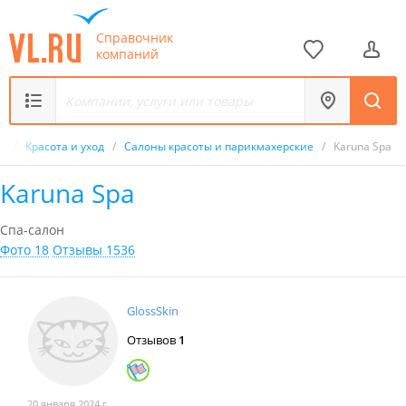
Справочник
компаний
к
/
Красота и уход
/
Салоны красоты и парикмахерские
/
Karuna Spa
Karuna Spa
Спа-салон
Фото 18
Отзывы 1536
GlossSkin
Отзывов
1
20 января 2024 г.