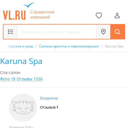
Справочник
компаний
к
/
Красота и уход
/
Салоны красоты и парикмахерские
/
Karuna Spa
Karuna Spa
Спа-салон
Фото 18
Отзывы 1536
Владимир
Отзывов
1
24 января 2024 г.