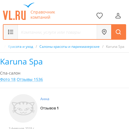
Справочник
компаний
к
/
Красота и уход
/
Салоны красоты и парикмахерские
/
Karuna Spa
Karuna Spa
Спа-салон
Фото 18
Отзывы 1536
Анна
Отзывов
1
3 февраля 2018 г.