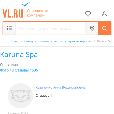
Справочник
компаний
ник
/
Красота и уход
/
Салоны красоты и парикмахерские
/
Karuna Spa
Karuna Spa
Спа-салон
Фото 18
Отзывы 1536
Казаченко Анна Владимировна
Отзывов
1
5 апреля 2018 г.