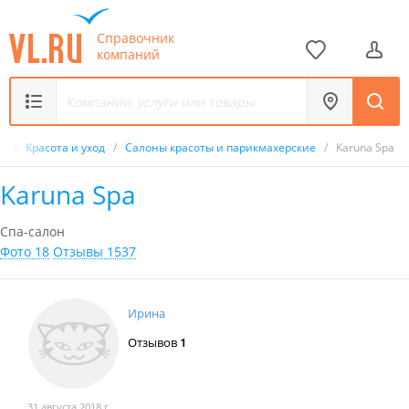
Справочник
компаний
к
/
Красота и уход
/
Салоны красоты и парикмахерские
/
Karuna Spa
Karuna Spa
Спа-салон
Фото 18
Отзывы 1537
Ирина
Отзывов
1
31 августа 2018 г.