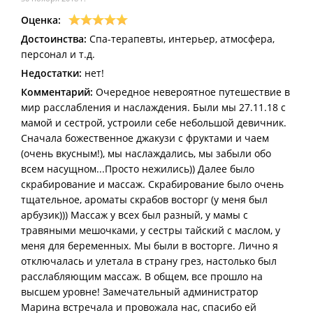
Оценка:
Достоинства:
Спа-терапевты, интерьер, атмосфера,
персонал и т.д.
Недостатки:
нет!
Комментарий:
Очередное невероятное путешествие в
мир расслабления и наслаждения. Были мы 27.11.18 с
мамой и сестрой, устроили себе небольшой девичник.
Сначала божественное джакузи с фруктами и чаем
(очень вкусным!), мы наслаждались, мы забыли обо
всем насущном...Просто нежились)) Далее было
скрабирование и массаж. Скрабирование было очень
тщательное, ароматы скрабов восторг (у меня был
арбузик))) Массаж у всех был разный, у мамы с
травяными мешочками, у сестры тайский с маслом, у
меня для беременных. Мы были в восторге. Лично я
отключалась и улетала в страну грез, настолько был
расслабляющим массаж. В общем, все прошло на
высшем уровне! Замечательный администратор
Марина встречала и провожала нас, спасибо ей